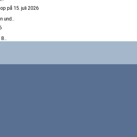
 op på 15. juli 2026
 und...
6
8...