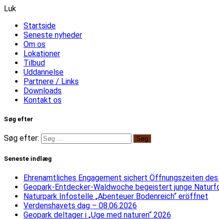
Luk
Startside
Seneste nyheder
Om os
Lokationer
Tilbud
Uddannelse
Partnere / Links
Downloads
Kontakt os
Søg efter
Søg efter:
Seneste indlæg
Ehrenamtliches Engagement sichert Öffnungszeiten des
Geopark-Entdecker-Waldwoche begeistert junge Naturf
Naturpark Infostelle „Abenteuer Bodenreich“ eröffnet
Verdenshavets dag – 08.06.2026
Geopark deltager i „Uge med naturen“ 2026