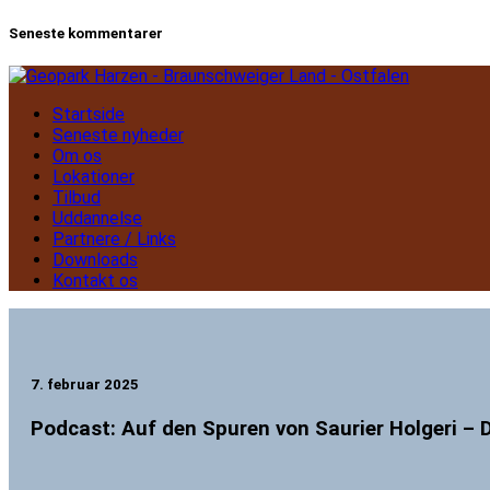
Seneste kommentarer
Startside
Geopark Harzen - Braunschweiger Land - Ostfalen
Seneste nyheder
Om os
Lokationer
Tilbud
Uddannelse
Partnere / Links
Downloads
Kontakt os
7. februar 2025
Podcast: Auf den Spuren von Saurier Holgeri – 