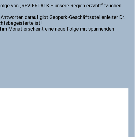
 Folge von „REVIERTALK – unsere Region erzählt“ tauchen
 Antworten darauf gibt Geopark-Geschäftsstellenleiter Dr.
htsbegeisterte ist!
mal im Monat erscheint eine neue Folge mit spannenden