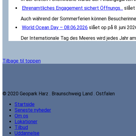
Ehrenamtliches Engagement sichert Öffnungs...
slået
Auch während der Sommerferien können Besucherinnen
World Ocean Day – 08.06.2026
slået op på 8. juni 202
Der Internationale Tag des Meeres wird jedes Jahr am 
Tilbage til toppen
© 2020 Geopark Harz . Braunschweig Land . Ostfalen
Startside
Seneste nyheder
Om os
Lokationer
Tilbud
Uddannelse