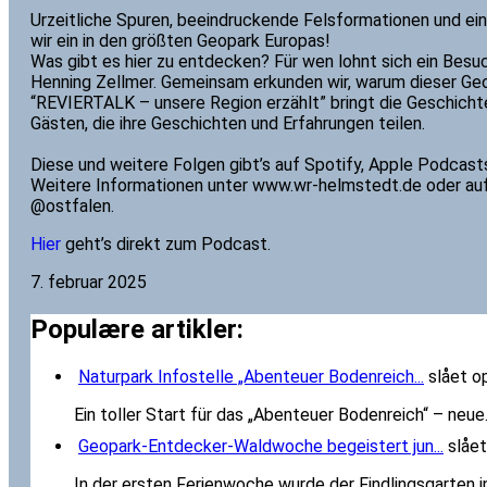
Urzeitliche Spuren, beeindruckende Felsformationen und ei
wir ein in den größten Geopark Europas!
Was gibt es hier zu entdecken? Für wen lohnt sich ein Besu
Henning Zellmer. Gemeinsam erkunden wir, warum dieser Geop
“REVIERTALK – unsere Region erzählt” bringt die Geschichte
Gästen, die ihre Geschichten und Erfahrungen teilen.
Diese und weitere Folgen gibt’s auf Spotify, Apple Podcas
Weitere Informationen unter www.wr-helmstedt.de oder au
@ostfalen.
Hier
geht’s direkt zum Podcast.
7. februar 2025
Populære artikler:
Naturpark Infostelle „Abenteuer Bodenreich...
slået op
Ein toller Start für das „Abenteuer Bodenreich“ – neue.
Geopark-Entdecker-Waldwoche begeistert jun...
slået
In der ersten Ferienwoche wurde der Findlingsgarten in.